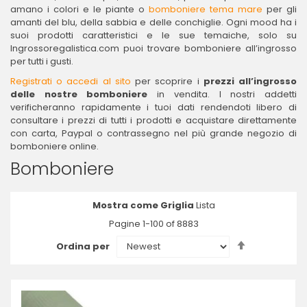
amano i colori e le piante o
bomboniere tema mare
per gli
amanti del blu, della sabbia e delle conchiglie. Ogni mood ha i
suoi prodotti caratteristici e le sue temaiche, solo su
Ingrossoregalistica.com puoi trovare bomboniere all’ingrosso
per tutti i gusti.
Registrati o accedi al sito
per scoprire i
prezzi all’ingrosso
delle nostre bomboniere
in vendita. I nostri addetti
verificheranno rapidamente i tuoi dati rendendoti libero di
consultare i prezzi di tutti i prodotti e acquistare direttamente
con carta, Paypal o contrassegno nel più grande negozio di
bomboniere online.
Bomboniere
Mostra come
Griglia
Lista
Pagine
1
-
100
of
8883
Imposta
Ordina per
la
direzione
decrescent